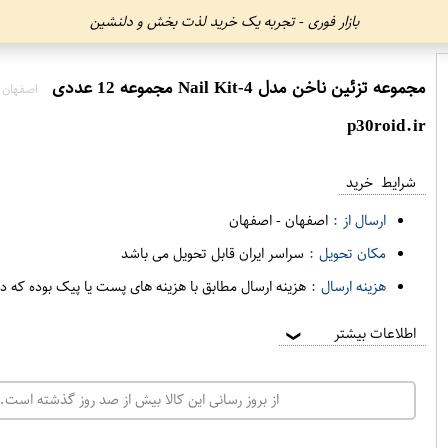
بازار فوری - تجربه یک خرید لذت بخش و دلنشین
مجموعه تزئین ناخن مدل Nail Kit-4 مجموعه 12 عددی
اصفهان 
p30roid.ir
شرایط خرید
ارسال از :
اصفهان
-
اصفهان
مکان تحویل :
سراسر ایران قابل تحویل می باشد
هزینه ارسال :
هزینه ارسال مطابق با هزینه های پست یا پیک بوده که د
اطلاعات بیشتر
❯
از بروز رسانی این کالا بیش از صد روز گذشته است. 