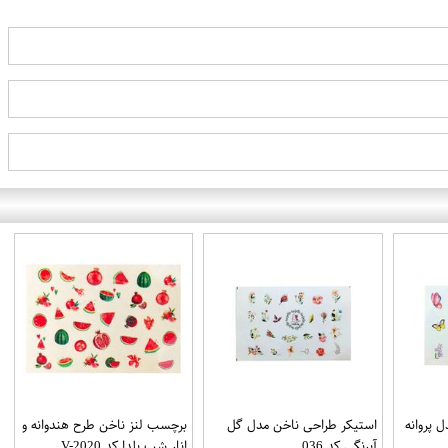
 پروانه
استیکر طراحی ناخن مدل گل
برچسب لنز ناخن طرح هندوانه و
آبرنگی کد 036
انار شب یلدا کد V-2020