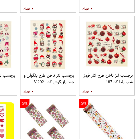
۰
۰
برچسب لنز ناخن طرح انار قرمز
برچسب لنز ناخن طرح پنگوئن و
برچسب لنز ن
شب یلدا کد 187
جغد بازیگوش کد V-2021
۰
۰
5%
5%