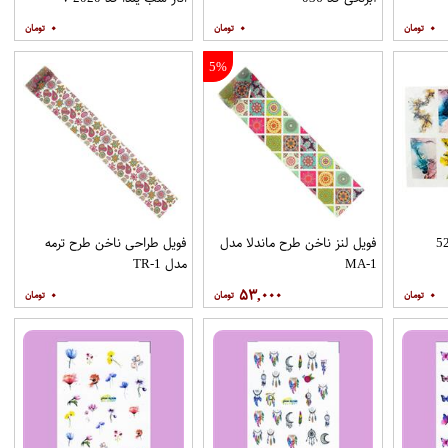
۰
۰
۰
5%
فویل لنز ناخن طرح ماندلا مدل
فویل طراحی ناخن طرح ترمه
MA-1
مدل TR-1
۰
۵۳,۰۰۰
۰