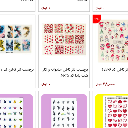
۰
۰
5%
اخن کد 0-128
برچسب لنز ناخن هندوانه و انار
برچسب لنز ناخن کد 529
شب یلدا کد M-75
۰
۴۸,۰۰۰