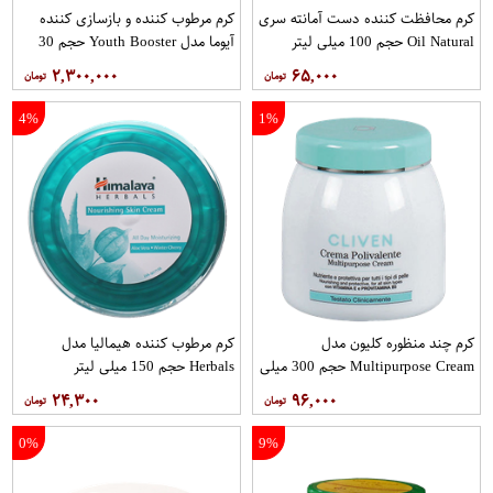
کرم محافظت کننده دست آمانته سری
کرم مرطوب کننده و بازسازی کننده
Oil Natural حجم 100 میلی لیتر
آیوما مدل Youth Booster حجم 30
میلی لیتر همراه با یک دستگاه تست
۲,۳۰۰,۰۰۰
۶۵,۰۰۰
پوست
4%
1%
کرم چند منظوره کلیون مدل
کرم مرطوب کننده هیمالیا مدل
Multipurpose Cream حجم 300 میلی
Herbals حجم 150 میلی لیتر
لیتر
۲۴,۳۰۰
۹۶,۰۰۰
0%
9%