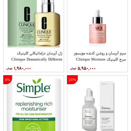
سرم آبرسان و روشن کننده مویسچر
ژل آبرسان دراماتیکلی کلینیک
سرج کلینیک Clinique Moisture
Clinique Dramatically Different
Hydrating Gel
Surge Active Glow Serum 30Ml
۱,۹۸۰,۰۰۰
۵,۹۵۰,۰۰۰
6%
20%