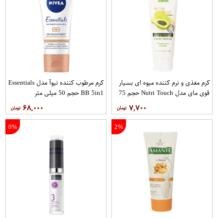
کرم مغذی و نرم کننده میوه ای بسیار
کرم مرطوب کننده نیوآ مدل Essentials
قوی مای مدل Nutri Touch حجم 75
BB 5in1 حجم 50 میلی متر
میلی لیتر
۶۸,۰۰۰
۷,۷۰۰
0%
2%