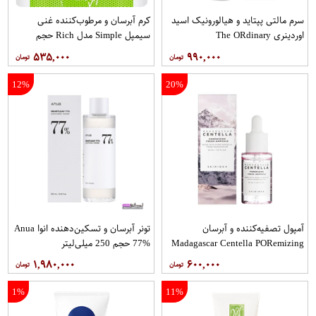
سرم مالتی پپتاید و هیالورونیک اسید
کرم آبرسان و مرطوب‌کننده غنی
اوردینری The O​Rdinary
سیمپل Simple مدل Rich حجم
125ml
۵۳۵,۰۰۰
۹۹۰,۰۰۰
12%
20%
آمپول تصفیه‌کننده و آبرسان
تونر آبرسان و تسکین‌دهنده انوا Anua
Madagascar Centella PO​Remizing
77% حجم 250 میلی‌لیتر
Fresh Ampoule – SKIN1004
۱,۹۸۰,۰۰۰
۶۰۰,۰۰۰
1%
11%