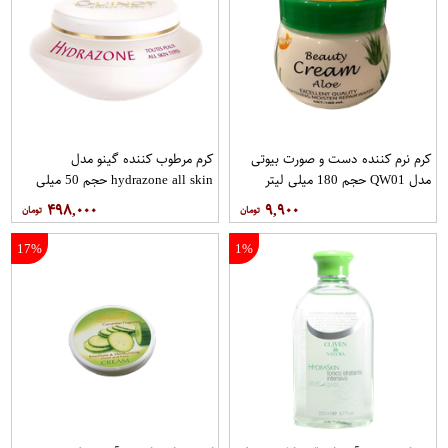
کرم نرم کننده دست و صورت بیوتی
کرم مرطوب کننده گینو مدل
مدل QW01 حجم 180 میلی لیتر
hydrazone all skin حجم 50 میلی
لیتر
۴۹۸,۰۰۰
۹,۹۰۰
17%
1%