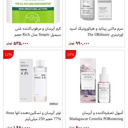
سرم مالتی پپتاید و هیالورونیک اسید
کرم آبرسان و مرطوب‌کننده غنی
اوردینری The O​Rdinary
سیمپل Simple مدل Rich حجم
125ml
۵۳۵,۰۰۰
۹۹۰,۰۰۰
12%
20%
آمپول تصفیه‌کننده و آبرسان
تونر آبرسان و تسکین‌دهنده انوا Anua
Madagascar Centella PO​Remizing
77% حجم 250 میلی‌لیتر
Fresh Ampoule – SKIN1004
۱,۹۸۰,۰۰۰
۶۰۰,۰۰۰