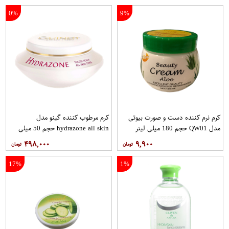
0%
9%
کرم نرم کننده دست و صورت بیوتی
کرم مرطوب کننده گینو مدل
مدل QW01 حجم 180 میلی لیتر
hydrazone all skin حجم 50 میلی
لیتر
۴۹۸,۰۰۰
۹,۹۰۰
17%
1%