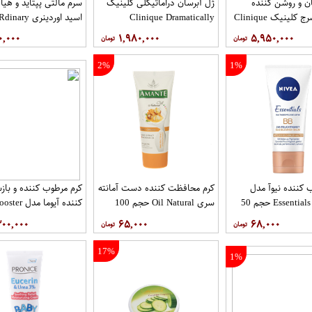
ن و روشن کننده
ژل آبرسان دراماتیکلی کلینیک
سرم مالتی پپتاید و هیا
مویسچر سرج کلینیک Clinique
Clinique Dramatically
اسید اوردینری The O​Rdinary
Different Hydrating Gel
Moisture Surge Ac
۰,۰۰۰
۱,۹۸۰,۰۰۰
۵,۹۵۰,۰۰۰
Se
2%
1%
 کننده نیوآ مدل
کرم محافظت کننده دست آمانته
کرم مرطوب کننده و باز
Essentials BB 5in1 حجم 50
سری Oil Natural حجم 100
کننده آیوما 
میلی لیتر
حجم 30 میلی لیتر هم
۳۰۰,۰۰۰
۶۵,۰۰۰
۶۸,۰۰۰
دستگاه تست پوست
17%
1%