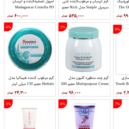
لورونیک
کرم آبرسان و مرطوب‌کننده غنی
آمپول تصفیه‌کننده و آبرسان
سیمپل Simple مدل Rich حجم
Madagascar Centella PO​
Remizing Fresh Ampoule –
125ml
۶۰۰,۰۰۰
۵۳۵,۰۰۰
۹۹
SKIN1004
4%
1%
0%
سازی
کرم چند منظوره کلیون مدل
کرم مرطوب کننده هیمالیا مدل
مدل Youth Booster
Multipurpose Cream حجم 300
Herbals حجم 150 میلی لیتر
راه با یک
میلی لیتر
۲۴,۳۰۰
۹۶,۰۰۰
۲,
3%
8%
7%