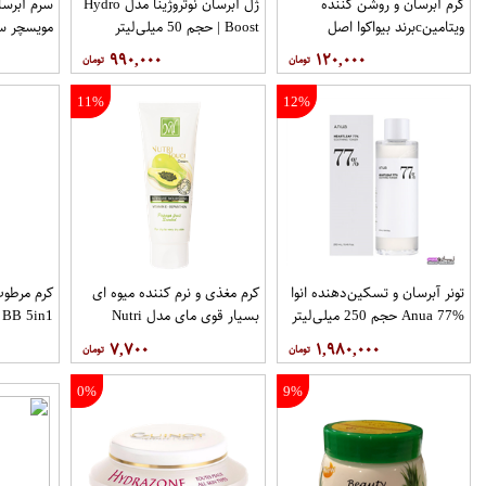
کرم آبرسان و روشن کننده
ژل آبرسان نوتروژینا مدل Hydro
سرم آبرسا
ویتامینcبرند بیواکوا اصل
Boost | حجم 50 میلی‌لیتر
tive Glow
۹۹۰,۰۰۰
۱۲۰,۰۰۰
rum 30Ml
11%
12%
تونر آبرسان و تسکین‌دهنده انوا
کرم مغذی و نرم کننده میوه ای
کرم مرطوب
Anua 77% حجم 250 میلی‌لیتر
بسیار قوی مای مدل Nutri
Touch حجم 75 میلی لیتر
میلی متر
۷,۷۰۰
۱,۹۸۰,۰۰۰
0%
9%