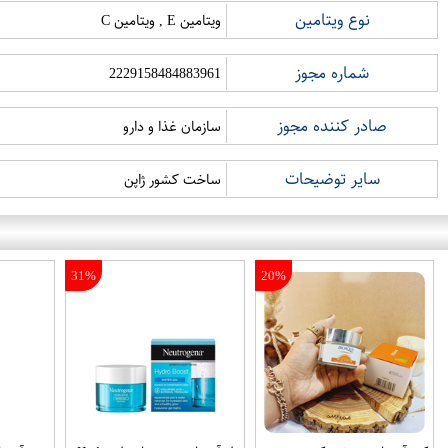
نوع ویتامین
ویتامین E , ویتامین C
شماره مجوز
2229158484883961
صادر کننده مجوز
سازمان غذا و دارو
سایر توضیحات
ساخت کشور ژاپن
31%
20%