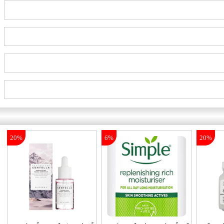
20%
6%
20%