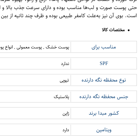
است. بوی آن نیز به‌علت کامفر طبیعی بوده و ظرف چند ثانیه از بی
مختصات کالا
مناسب برای
پوست خشک , پوست معمولی , انواع پ
SPF
ندارد
نوع محفظه نگه دارنده
تیوپی
جنس محفظه نگه دارنده
پلاستیک
کشور مبدا برند
ژاپن
ویتامین
دارد