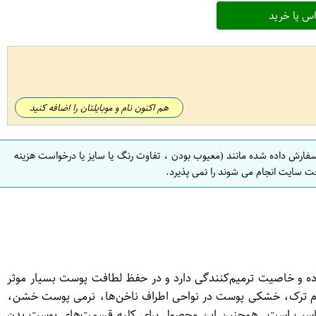
س یا خرید
هم اکنون نام و موبایلتان را اضافه کنید
سفارش داده شده مانند (معیوب بودن ، تفاوت رنگ یا سایز یا درخواست هزینه
ت سایت انجام می شوند را نمی پذیرد.
 هیالورونیک اسید بوده و خاصیت ترمیم‌کنندگی دارد و در حفظ لطافت پوست بسیار موثر
ان بوده و دارای خاصیت ضد التهابی است. این کرم حاوی ویتامین‌های Eو Cو B2است که به التیام ترک، خشکی پوست در نواحی اطراف ناخن‌ها، نرمی پوست خشن،
ز مناسب است. همچنین این محصول برای کلیه قسمت‌های پوست بدن