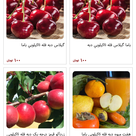
باما گيلاس فله 6کيلويي دبه
گيلاس دبه فله 6کيلويي باما
۱۰۰
۱۰۰
هفت ميوه دبه فله 6کيلويي باما
زردآلو قرمز درجه يک دبه فله 6کيلويي