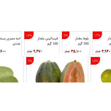
10%
3%
17%
ار
بلوط مقدار
فیسالیس مقدار
500 گرم
100 گرم
عددی
,۶۰۰
۹,۴۷۰
۳۵,۱۰۰
۴,۹۴۰
5%
16%