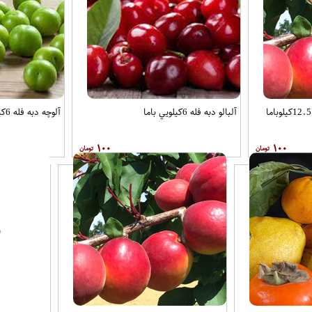
آلبالو دبه فله 6کيلويي باما
آلوچه دبه فله 6کيلويي باما
۱۰۰
۱۰۰