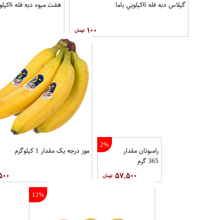
گيلاس دبه فله 6کيلويي باما
هفت ميوه دبه فله 6کيلويي باما
۱۰۰
2%
رامبوتان مقدار
موز درجه یک مقدار 1 کیلوگرم
365 گرم
۵۰۰
۵۷,۵۰۰
12%