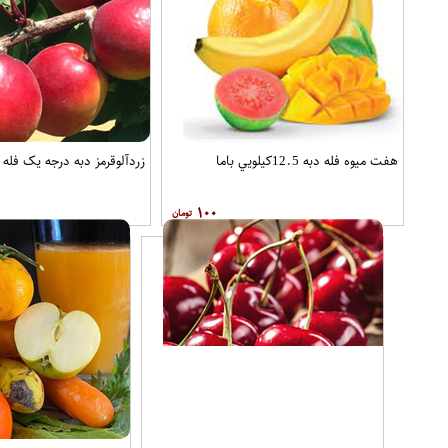
هفت ميوه فله دبه 12.5کيلويي باما
زردآلوقرمز دبه درجه يک فله 12.5کيلوباما
۱۰۰