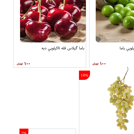
باما گيلاس فله 6کيلويي دبه
۱۰۰
۱۰۰
18%
2%