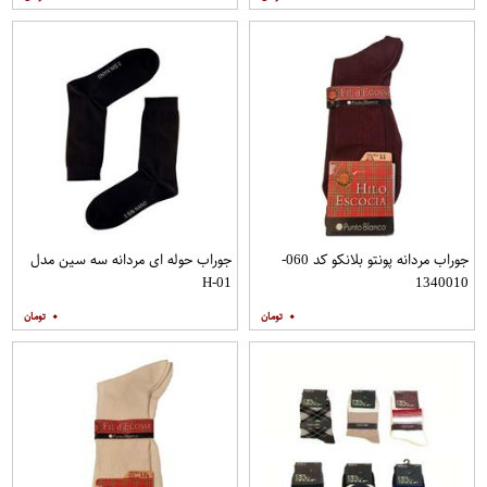
جوراب مردانه پونتو بلانکو کد 060-
جوراب حوله ای مردانه سه سین مدل
H-01
1340010
۰
۰