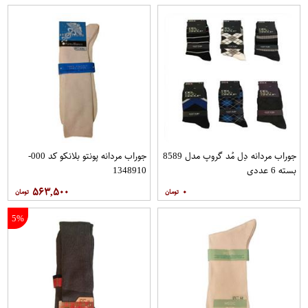
جوراب مردانه دِل مُد گروپ مدل 8589
جوراب مردانه پونتو بلانکو کد 000-
بسته 6 عددی
1348910
۵۶۳,۵۰۰
۰
5%