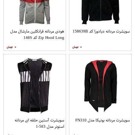
سویشرت مردانه دیادورا کد 158639B
هودی مردانه فرانکلین مارشال مدل
Zip Hood Long کد 148S
۰
۰
سویشرت مردانه بونیکا مدل FN310
سویشرت آستین حلقه ای مردانه
استونر مدل 583-1