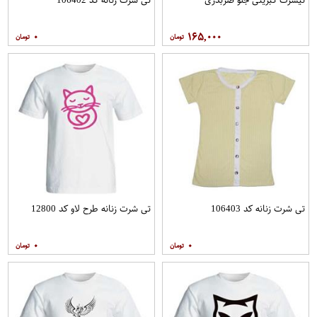
۰
۱۶۵,۰۰۰
تی شرت زنانه کد 106403
تی شرت زنانه طرح لاو کد 12800
۰
۰