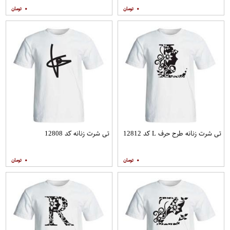
۰
۰
تی شرت زنانه طرح حرف L کد 12812
تی شرت زنانه کد 12808
۰
۰