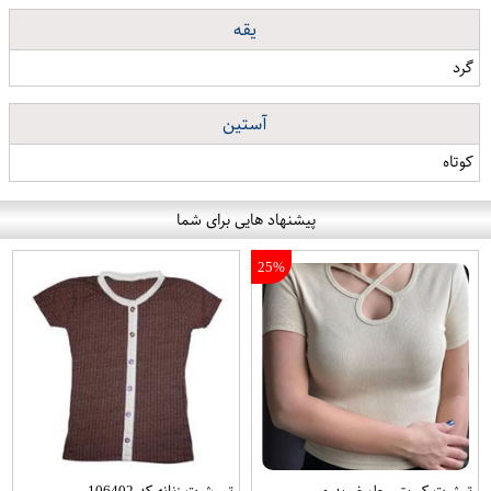
یقه
گرد
آستین
کوتاه
پیشنهاد هایی برای شما
25%
تیشرت کبریتی جلو ضربدری
تی شرت زنانه کد 106402