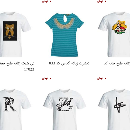
۰
۰
انه طرح خانه کد
تیشرت زنانه گیاس کد 033
تی شرت زنانه طرح جغد
17023
۰
۰