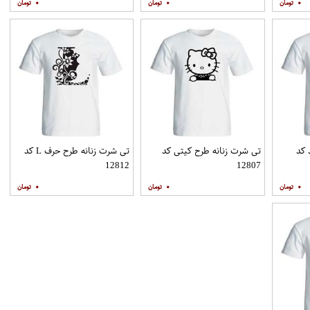
۰
۰
۰
 کد
تی شرت زنانه طرح کیتی کد
تی شرت زنانه طرح حرف L کد
12812
12807
۰
۰
۰