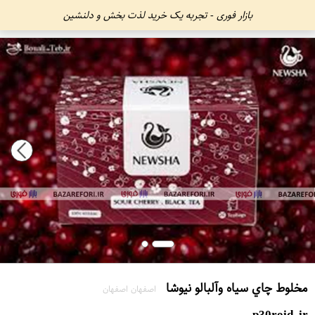
بازار فوری - تجربه یک خرید لذت بخش و دلنشین
مخلوط چاي سياه وآلبالو نيوشا
اصفهان اصفهان
p30roid.ir